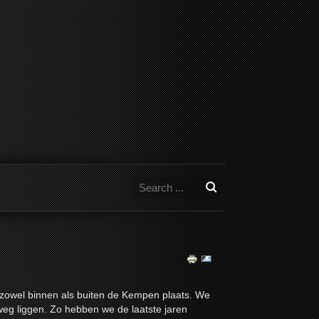
 zowel binnen als buiten de Kempen plaats. We
weg liggen. Zo hebben we de laatste jaren