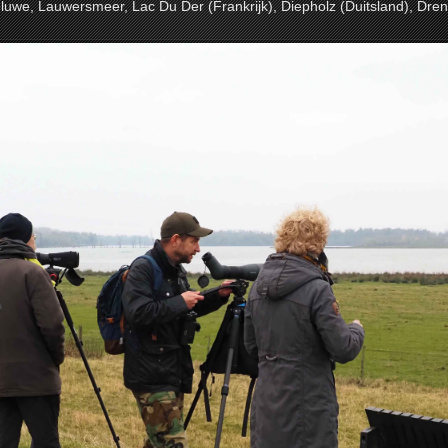
luwe, Lauwersmeer, Lac Du Der (Frankrijk), Diepholz (Duitsland), Dren