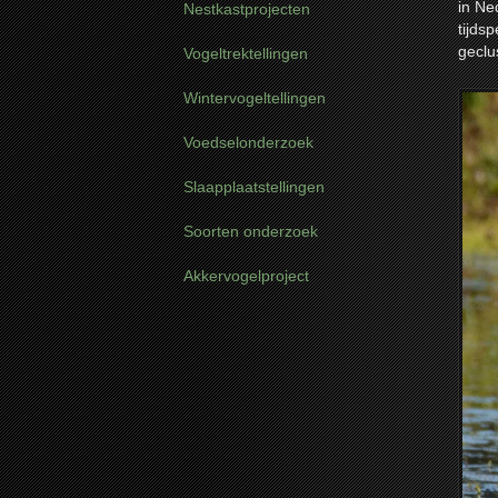
in Ne
Nestkastprojecten
tijds
geclu
Vogeltrektellingen
Wintervogeltellingen
Voedselonderzoek
Slaapplaatstellingen
Soorten onderzoek
Akkervogelproject