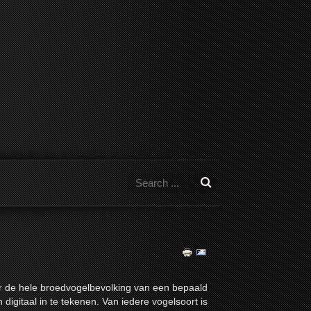
r de hele broedvogelbevolking van een bepaald
digitaal in te tekenen. Van iedere vogelsoort is