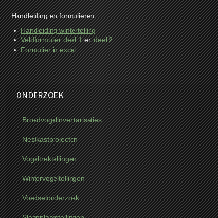
Handleiding en formulieren:
Handleiding wintertelling
Veldformulier deel 1
en
deel 2
Formulier in excel
ONDERZOEK
Broedvogelinventarisaties
Nestkastprojecten
Vogeltrektellingen
Wintervogeltellingen
Voedselonderzoek
Slaapplaatstellingen