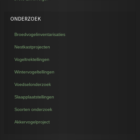
ONDERZOEK
Broedvogelinventarisaties
Nestkastprojecten
Vogeltrektellingen
Wintervogeltellingen
Voedselonderzoek
Slaapplaatstellingen
Soorten onderzoek
Akkervogelproject